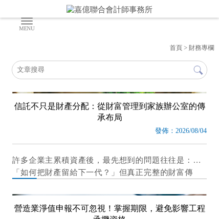
首頁
> 財務專欄
信託不只是財產分配：從財富管理到家族辦公室的傳
承布局
發佈：2026/08/04
許多企業主累積資產後，最先想到的問題往往是：
「如何把財產留給下一代？」但真正完整的財富傳
承，不只是決定資產由誰繼承，更需要思考資產如何
管理、家族成員如何受到照顧，以及企業與財富能否
營造業淨值申報不可忽視！掌握期限，避免影響工程
長期穩定延續。