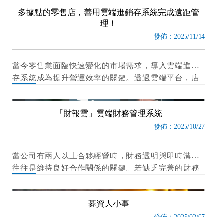
份數字清單，它是企業未來一年的財務計畫基石、資
多據點的零售店，善用雲端進銷存系統完成遠距管
源分配指南，更是公
理！
發佈：2025/11/14
當今零售業面臨快速變化的市場需求，導入雲端進銷
存系統成為提升營運效率的關鍵。透過雲端平台，店
家可隨時隨地掌握進貨、庫存與銷售狀況，減少人為
錯誤，提升庫存周轉率與補貨效率。
「財報雲」雲端財務管理系統
發佈：2025/10/27
當公司有兩人以上合夥經營時，財務透明與即時溝通
往往是維持良好合作關係的關鍵。若缺乏完善的財務
管理工具，容易產生資訊不對稱、帳務混亂、決策延
遲等問題，進而影響團隊信任與公司發展。
募資大小事
發佈：2025/02/07