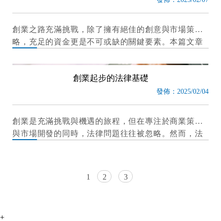
創業之路充滿挑戰，除了擁有絕佳的創意與市場策
略，充足的資金更是不可或缺的關鍵要素。本篇文章
將探討募資的概念、台灣常見的募資管道，以及新創
企業最適合的募資方式，幫助創業者建立穩健的財務
創業起步的法律基礎
規劃，為事業奠定堅
發佈：2025/02/04
創業是充滿挑戰與機遇的旅程，但在專注於商業策略
與市場開發的同時，法律問題往往被忽略。然而，法
律基礎對於企業的長遠發展至關重要，若未能及早處
理，可能會為未來的經營埋下隱患。
1
2
3
+