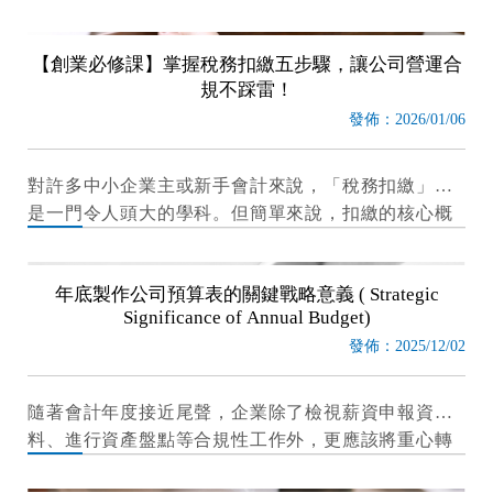
託關貿網路開發與維護的報稅系統，自主完成營業
稅、扣繳及營利事業所得稅申報，主要有以下三大核
【創業必修課】掌握稅務扣繳五步驟，讓公司營運合
心優勢：
規不踩雷！
發佈：2026/01/06
對許多中小企業主或新手會計來說，「稅務扣繳」常
是一門令人頭大的學科。但簡單來說，扣繳的核心概
念就是：公司在給付特定款項（如薪資、租金）時，
依法必須先替國庫「代扣」一部分稅款，並在規定期
年底製作公司預算表的關鍵戰略意義 ( Strategic
限內申報並繳納
Significance of Annual Budget)
發佈：2025/12/02
隨著會計年度接近尾聲，企業除了檢視薪資申報資
料、進行資產盤點等合規性工作外，更應該將重心轉
向明年度的公司預算表製作。這份預算表不僅僅是一