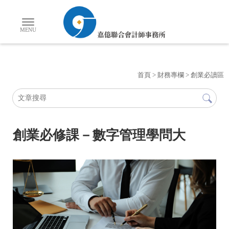
首頁
>
財務專欄
>
創業必讀區
創業必修課－數字管理學問大