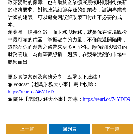
政策變動的保障，也有助於企業擴展規模時順利銜接新
的稅務要求。對於政策細節存疑的創業者，諮詢專業會
計師的建議，可以避免因誤解政策而付出不必要的成
本。
創業是一場持久戰，而財務與稅務，就是你在這場戰役
中最可靠的武器。掌握數字的力量，不僅能避開陷阱，
還能為你的創業之路帶來更多可能性。願你能以穩健的
財務管理，為創業夢想插上翅膀，在競爭激烈的市場中
脫穎而出！
更多實際案例及實務分享，點擊以下連結！
◉ Podcast【老闆財務大小事】馬上收聽：
https://reurl.cc/46Y1gD
◉ 關注【老闆財務大小事】粉專：
https://reurl.cc/74YDD9
上一篇
回列表
下一篇