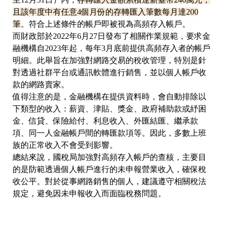
且該年度中有任意4個月份的存轉匯入筆數每月達200
筆
。符合上述條件的帳戶即被視為高頻存入帳戶。
而財政部於2022年6月27日發布了相關作業規範，要求金
融機構自2023年起，每年3月底前提供高頻存入者的帳戶
明細。此舉旨在加強對網路交易的稅收管理，特別是針
對透過社群平台或通訊軟體進行銷售，並以個人帳戶收
款的網路賣家。
值得注意的是，金融機構在提供資料時，會自動排除以
下類型的收入：薪資、津貼、獎金、政府補助款或紓困
金、信貸、保險給付、利息收入、外匯結匯、繼承款
項、同一人金融帳戶間的轉匯款項等。因此，多數上班
族的正常收入不會受到影響。
總結來說，國稅局加強對高頻存入帳戶的查核，主要目
的是防範透過個人帳戶進行的未申報營業收入，確保稅
收公平。對於從事網路銷售的個人，建議遵守相關稅法
規定，避免因未申報收入而面臨稅務問題。