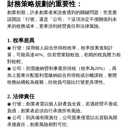
財務策略規劃的重要性：
創業初期，許多創業者來說會遇到的關鍵問題：究竟應
該開設「行號」還是「公司」？這項決定不僅關係到未
來的稅務成本，更牽涉到經營責任和法律風險。
1. 稅率差異
◉ 行號：採用個人綜合所得稅稅率，稅率按累進制計
算，可能高達40%。但若營業額較低，初期的稅負壓力相
對較輕。
◉ 公司：則需繳納營利事業所得稅（稅率為20%），再
加上股東分配股利需繳納綜合所得稅或分離課稅，整體
稅務結構較為複雜，但稅負可能比行號更具彈性。
2. 法律責任
◉ 行號：創業者需以個人財產負全責，若遇經營不善或
負債，創業者必須自行承擔所有風險。
◉ 公司：則具備有限責任，公司股東僅需以出資額為限
承擔責任，創業風險相對可控。